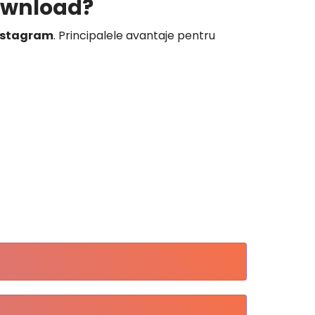
download?
nstagram
. Principalele avantaje pentru
necesită înregistrare.