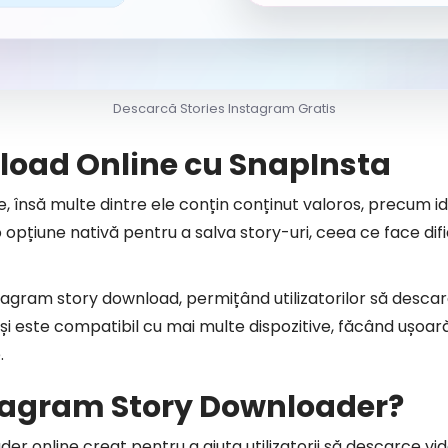
Descarcă Stories Instagram Gratis
load Online cu SnapInsta
 însă multe dintre ele conțin conținut valoros, precum ide
une nativă pentru a salva story-uri, ceea ce face dificil
tagram story download, permițând utilizatorilor să descarc
și este compatibil cu mai multe dispozitive, făcând ușoa
.
stagram Story Downloader?
 online creat pentru a ajuta utilizatorii să descarce video