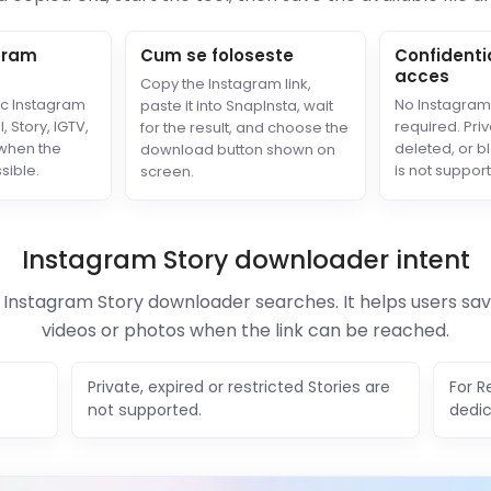
agram
Cum se foloseste
Confidentia
acces
Copy the Instagram link,
ic Instagram
No Instagram 
paste it into SnapInsta, wait
, Story, IGTV,
required. Priv
for the result, and choose the
 when the
deleted, or b
download button shown on
sible.
is not suppor
screen.
Instagram Story downloader intent
 Instagram Story downloader searches. It helps users sav
videos or photos when the link can be reached.
Private, expired or restricted Stories are
For R
not supported.
dedi