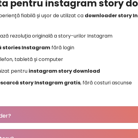
sta pentru instagram story 
riență fiabilă și ușor de utilizat ca
downloader story I
ează rezoluția originală a story-urilor Instagram
 stories Instagram
fără login
elefon, tabletă și computer
mizat pentru
instagram story download
scarcă story Instagram gratis
, fără costuri ascunse
der?
gram Story complet gratuit. Foarte ușor de utilizat și nu 