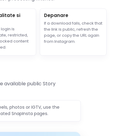
litate si
Depanare
If a download fails, check that
login is
the link is public, refresh the
ate, restricted,
page, or copy the URL again
locked content
from Instagram.
ted.
e available public Story
eels, photos or IGTV, use the
cated SnapInsta pages.