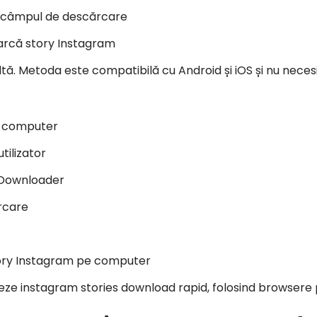
 în câmpul de descărcare
rcă story Instagram
altă. Metoda este compatibilă cu Android și iOS și nu necesit
e computer
tilizator
 Downloader
ărcare
ory Instagram pe computer
tueze instagram stories download rapid, folosind browser