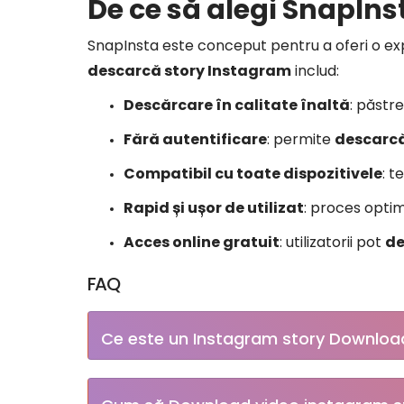
De ce să alegi SnapIn
SnapInsta este conceput pentru a oferi o expe
descarcă story Instagram
includ:
Descărcare în calitate înaltă
: păstr
Fără autentificare
: permite
descarcă
Compatibil cu toate dispozitivele
: t
Rapid și ușor de utilizat
: proces opti
Acces online gratuit
: utilizatorii pot
de
FAQ
Ce este un Instagram story Downloa
Este un instrument de sprijin download Insta