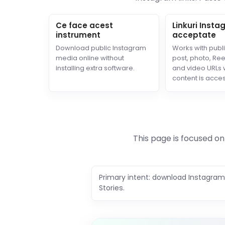
Ce face acest
Linkuri Inst
instrument
acceptate
Download public Instagram
Works with publ
media online without
post, photo, Reel
installing extra software.
and video URLs
content is acces
This page is focused on
Primary intent: download Instagram
Stories.