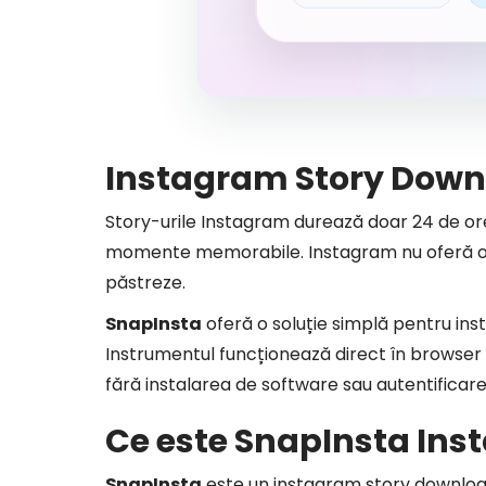
Instagram Story Down
Story-urile Instagram durează doar 24 de ore,
momente memorabile. Instagram nu oferă o opți
păstreze.
SnapInsta
oferă o soluție simplă pentru ins
Instrumentul funcționează direct în browser 
fără instalarea de software sau autentificare
Ce este SnapInsta In
SnapInsta
este un instagram story downloader