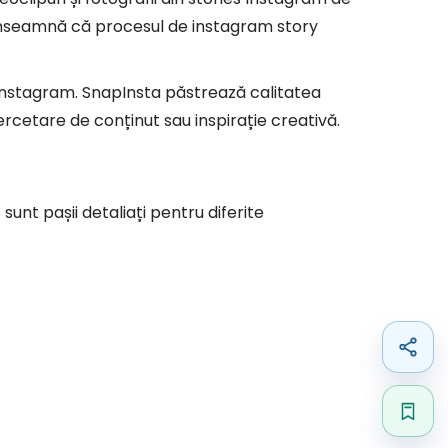
înseamnă că procesul de instagram story
y Instagram. SnapInsta păstrează calitatea
cercetare de conținut sau inspirație creativă.
 sunt pașii detaliați pentru diferite
Shar
Save