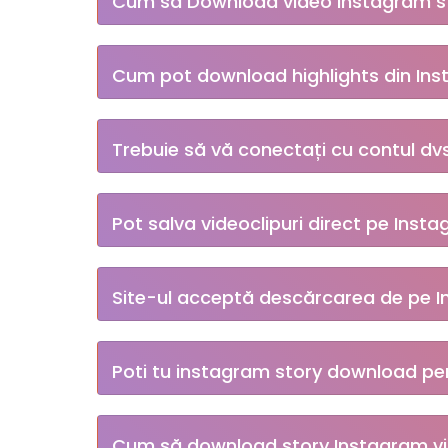
Cum să Download video instagram s
Consultați instrucțiunile de mai sus, foarte
Cum pot download highlights din In
Contul Instagram relevant trebuie să fie p
Trebuie să vă conectați cu contul dv
utilizator în câmpul de pe site-ul SnapInsta 
Nu, nu trebuie să vă conectați la contul dvs
Pot salva videoclipuri direct pe Inst
mod anonim.
Da, dar trebuie să așteptați să se încheie vi
Site-ul acceptă descărcarea de pe 
Desigur, puteți descărca cu ușurință videocli
Poti tu instagram story download pe
Da, puteți, doar copiați linkul postării și li
Cum să download story Instagram vi