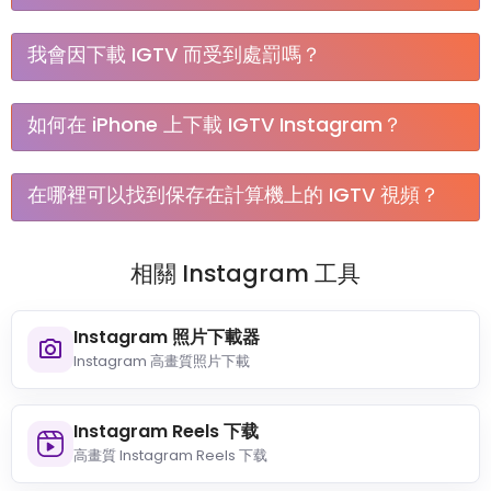
不，您不需要登錄您的帳戶，SnapInsta 不會要求您提供
我會因下載 IGTV 而受到處罰嗎？
任何信息，因此您可以安全、匿名地從 Instagram 下載
任何內容。
您可以使用 Instagram IGTV 下載器而不必擔心受到處
如何在 iPhone 上下載 IGTV Instagram？
罰。 在 Instagram 上發布的內容是公開的，可以合法地
離線使用。
好吧，我們創建了一個關於如何將 IGTV 視頻下載到您的
在哪裡可以找到保存在計算機上的 IGTV 視頻？
iPhone 或 iPad 的分步指南。 只需點擊此鏈接在 iPhone
上下載 IGTV 視頻。
在瀏覽器中查看下載歷史記錄，使用以下鍵盤快捷鍵：
相關 Instagram 工具
Ctrl + J（Windows）和 Shift + Command +
J（Mac）。
Instagram 照片下載器
Instagram 高畫質照片下載
Instagram Reels 下载
高畫質 Instagram Reels 下载