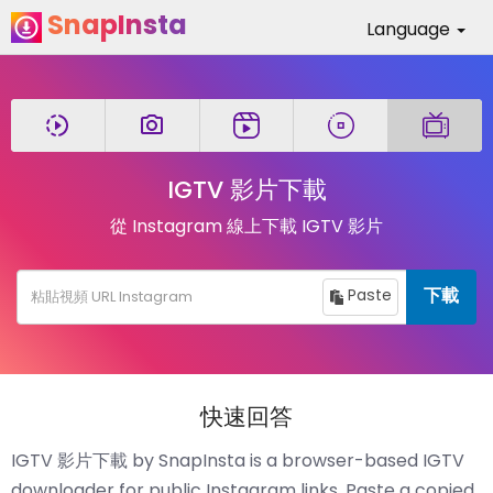
SnapInsta
Language
IGTV 影片下載
從 Instagram 線上下載 IGTV 影片
下載
Paste
快速回答
IGTV 影片下載 by SnapInsta is a browser-based IGTV
downloader for public Instagram links. Paste a copied