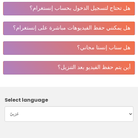
إنها أداة عبر الإنترنت تتيح لك تنزيل صور إنستغرام، الفيديوهات،
هل تحتاج لتسجيل الدخول بحساب إنستغرام؟
وفيديوهات IGTV. في حال احتجت لاستخدامها لاحقًا. سناب
إنستا هي أفضل أداة للتحميل من إنستغرام.
لا، لست بحاجة لتسجيل الدخول إلى حسابك. سناب إنستا لا
هل يمكنني حفظ الفيديوهات مباشرة على إنستغرام؟
يطلب أي معلومات منك، لذا يمكنك التحميل بأمان وبشكل
مجهول.
للأسف،
إنستغرام
لا يسمح لك
بتنزيل الفيديوهات
من الخلاصة أو
هل سناب إنستا مجاني؟
من قصص المستخدمين الآخرين. لكن لحسن الحظ لديك سناب
إنستا، فقط زر موقعنا:
SnapInsta
واتبع التعليمات.
نعم، مجاني 100% وبدون حدود.
أين يتم حفظ الفيديو بعد التنزيل؟
عادة ما يتم حفظ الفيديوهات في مجلد "التنزيلات" على الهاتف
(أندرويد) أو الكمبيوتر.
Select language
الخلاصة
إذا كنت تبحث عن طريقة موثوقة لـ
تحميل فيديوهات إنستغرام
مجانًا
، فإن سناب إنستا هو الحل المثالي. بفضل الأداء السريع،