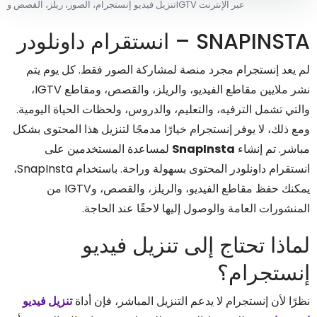
تنزيل فيديو إنستجرام، الصور، ريلز، القصص وIGTV عبر الإنترنت
SNAPINSTA – انستقرام داونلودر
لم يعد إنستجرام مجرد منصة لمشاركة الصور فقط. كل يوم يتم
نشر ملايين مقاطع الفيديو، والريلز، والقصص، ومقاطع IGTV،
والتي تشمل الترفيه، والتعليم، والدروس، ولحظات الحياة اليومية.
ومع ذلك، لا يوفر إنستجرام خيارًا مدمجًا لتنزيل هذا المحتوى بشكل
مباشر. تم إنشاء
SnapInsta
لمساعدة المستخدمين على
انستقرام داونلودر المحتوى بسهولة وراحة. باستخدام SnapInsta،
يمكنك حفظ مقاطع الفيديو، والريلز، والقصص، وIGTV من
المنشورات العامة والوصول إليها لاحقًا عند الحاجة.
لماذا تحتاج إلى تنزيل فيديو
إنستجرام؟
نظرًا لأن إنستجرام لا يدعم التنزيل المباشر، فإن أداة
تنزيل فيديو