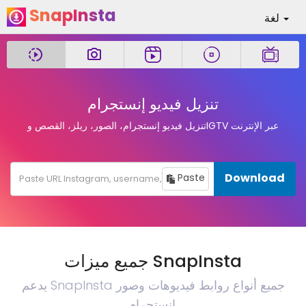
SnapInsta
لغة
تنزيل فيديو إنستجرام
تنزيل فيديو إنستجرام، الصور، ريلز، القصص وIGTV عبر الإنترنت
Download
Paste
جميع ميزات SnapInsta
يدعم SnapInsta جميع أنواع روابط فيديوهات وصور
إنستجرام.