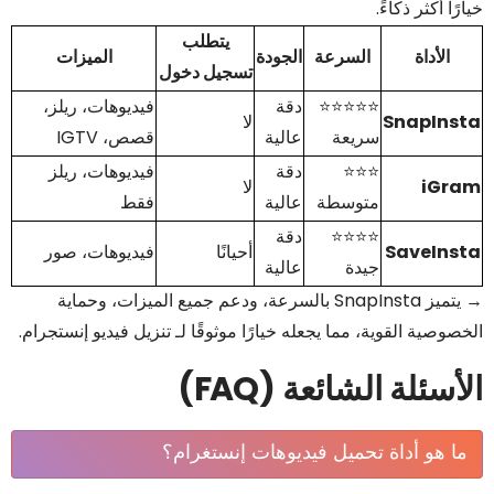
خيارًا أكثر ذكاءً.
يتطلب
الأداة
السرعة
الجودة
الميزات
تسجيل دخول
⭐⭐⭐⭐⭐
دقة
فيديوهات، ريلز،
SnapInsta
لا
سريعة
عالية
قصص، IGTV
⭐⭐⭐
دقة
فيديوهات، ريلز
iGram
لا
متوسطة
عالية
فقط
⭐⭐⭐⭐
دقة
SaveInsta
أحيانًا
فيديوهات، صور
جيدة
عالية
→ يتميز SnapInsta بالسرعة، ودعم جميع الميزات، وحماية
الخصوصية القوية، مما يجعله خيارًا موثوقًا لـ تنزيل فيديو إنستجرام.
الأسئلة الشائعة (FAQ)
ما هو أداة تحميل فيديوهات إنستغرام؟