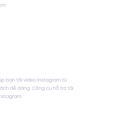
ram
úp bạn tải video Instagram từ
cách dễ dàng. Công cụ hỗ trợ tải
Instagram.