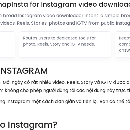
napInsta for Instagram video downloa
 broad Instagram video downloader intent: a simple brow
 videos, Reels, Stories, photos and IGTV from public Instag
Routes users to dedicated tools for
Keeps
photo, Reels, Story and IGTV needs.
compa
answ
 INSTAGRAM
Mỗi ngày có rất nhiều video, Reels, Story và IGTV được đăn
am không cho phép người dùng tải các nội dung này trực t
g Instagram một cách đơn giản và tiện lợi. Bạn có thể tải 
deo Instagram?