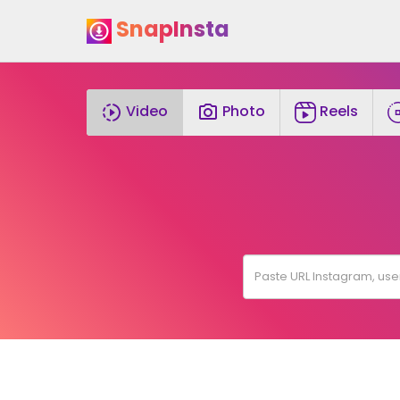
SnapInsta
Video
Photo
Reels