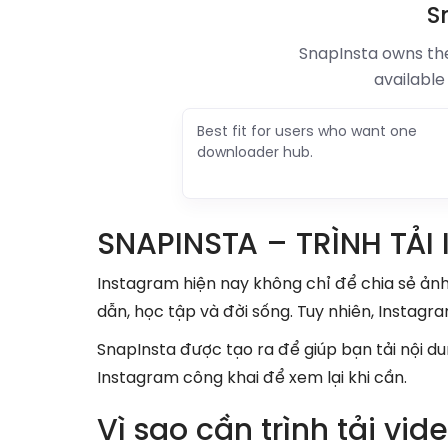
S
SnapInsta owns the
available
Best fit for users who want one
downloader hub.
SNAPINSTA – TRÌNH TẢI
Instagram hiện nay không chỉ để chia sẻ ảnh. 
dẫn, học tập và đời sống. Tuy nhiên, Instagr
SnapInsta được tạo ra để giúp bạn tải nội dun
Instagram công khai để xem lại khi cần.
Vì sao cần trình tải vi