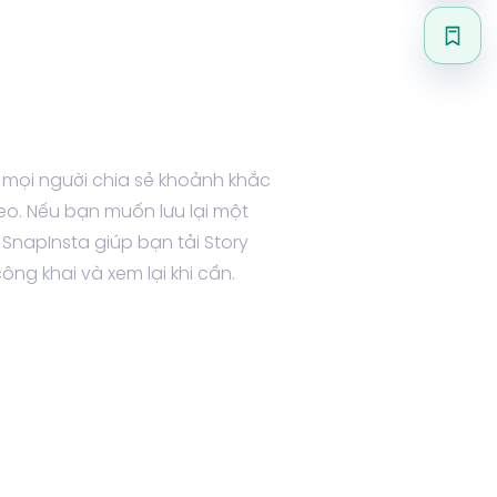
Lưu 
h mọi người chia sẻ khoảnh khắc
o. Nếu bạn muốn lưu lại một
 SnapInsta giúp bạn tải Story
ông khai và xem lại khi cần.