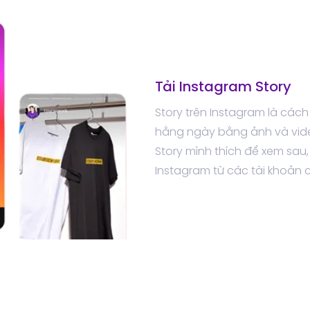
Tải Instagram Story
Story trên Instagram là các
hằng ngày bằng ảnh và vide
Story mình thích để xem sau,
Instagram từ các tài khoản c