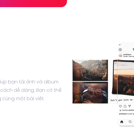
giúp bạn tải ảnh và album
t cách dễ dàng. Bạn có thể
g cùng một bài viết.