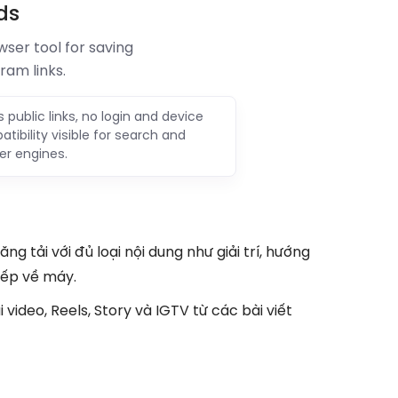
ds
ser tool for saving
ram links.
 public links, no login and device
tibility visible for search and
er engines.
g tải với đủ loại nội dung như giải trí, hướng
iếp về máy.
video, Reels, Story và IGTV từ các bài viết