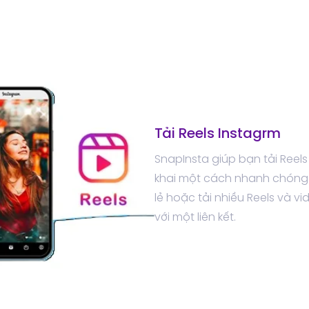
Tải Reels Instagrm
SnapInsta giúp bạn tải Reels
khai một cách nhanh chóng. 
lẻ hoặc tải nhiều Reels và vi
với một liên kết.