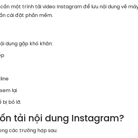
 cần một trình tải video Instagram để lưu nội dung về má
ần cài đặt phần mềm.
m
nội dung gặp khó khăn:
ếp
line
xem lại
 bị bỏ lỡ.
ốn tải nội dung Instagram?
ong các trường hợp sau: