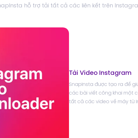
apInsta hỗ trợ tải tất cả các liên kết trên Instag
Tải Video Instagram
SnapInsta được tạo ra để gi
các bài viết công khai một 
tất cả các video về máy từ 