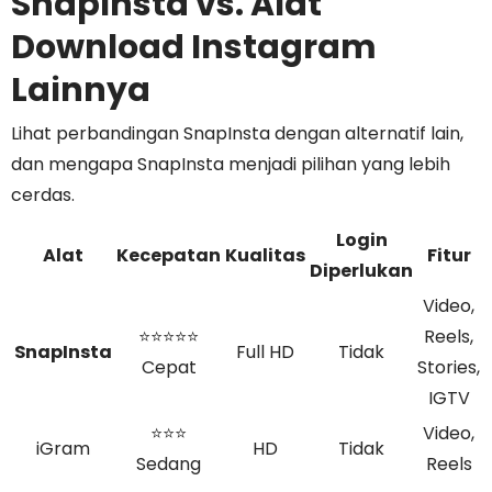
SnapInsta vs. Alat
Download Instagram
Lainnya
Lihat perbandingan SnapInsta dengan alternatif lain,
dan mengapa SnapInsta menjadi pilihan yang lebih
cerdas.
Login
Alat
Kecepatan
Kualitas
Fitur
Diperlukan
Video,
⭐⭐⭐⭐⭐
Reels,
SnapInsta
Full HD
Tidak
Cepat
Stories,
IGTV
⭐⭐⭐
Video,
iGram
HD
Tidak
Sedang
Reels